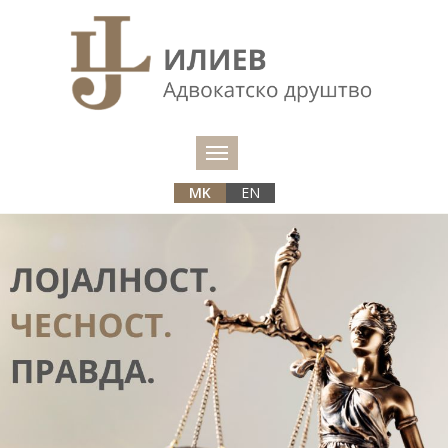
MK
EN