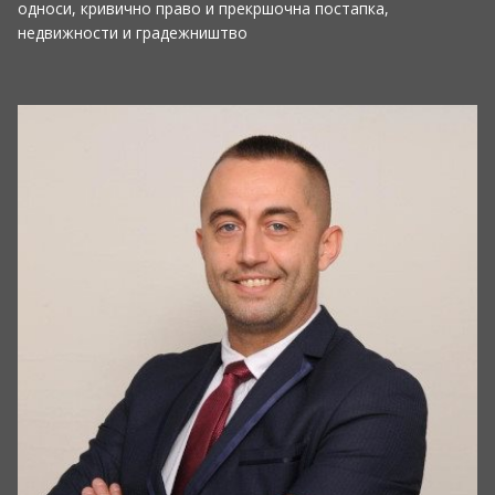
односи, кривично право и прекршочна постапка,
недвижности и градежништво