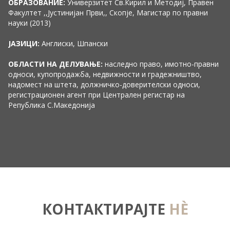
ОБРАЗОВАНИЕ:
Универзитет Св.Кирил и Методиј, Правен
Факултет ,,Јустинијан Први,, Скопје, Магистар по правни
науки (2013)
ЈАЗИЦИ:
Англиски, Шпански
ОБЛАСТИ НА ДЕЛУВАЊЕ:
наследно право, имотно-правни
односи, купопродажба, недвижности и градежништво,
надомест на штета, должничко-доверителски односи,
регистрационен агент при Централен регистар на
Република С.Македонија
КОНТАКТИРАЈТЕ
НÈ