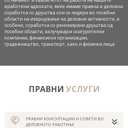
вработени адвокати, веќе имаме правна и деловна
соработка со друштва кои се лидери во посебни
области на извршување на деловни активности, а
особено, соработка со реномирани друштва од
посебни области, вклучувајки осигурителни
компании, финансиски организации,
градежништво, транспорт, како и физички лица.
ПРАВНИ
УСЛУГИ
handshake
ПРАВНИ КОНСУЛТАЦИИ И СОВЕТИ ВО
ДЕЛОВНОТО РАБОТЕЊЕ