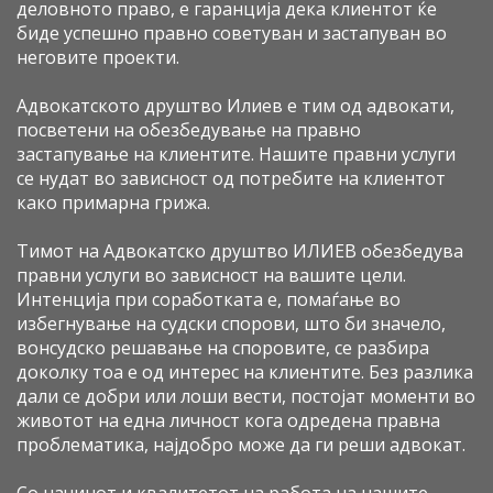
деловното право, е гаранција дека клиентот ќе
биде успешно правно советуван и застапуван во
неговите проекти.
Адвокатското друштво Илиев е тим од адвокати,
посветени на обезбедување на правно
застапување на клиентите. Нашите правни услуги
се нудат во зависност од потребите на клиентот
како примарна грижа.
Тимот на Адвокатско друштво ИЛИЕВ обезбедува
правни услуги во зависност на вашите цели.
Интенција при соработката е, помаѓање во
избегнување на судски спорови, што би значело,
вонсудско решавање на споровите, се разбира
доколку тоа е од интерес на клиентите. Без разлика
дали се добри или лоши вести, постојат моменти во
животот на една личност кога одредена правна
проблематика, најдобро може да ги реши адвокат.
Со начинот и квалитетот на работа на нашите