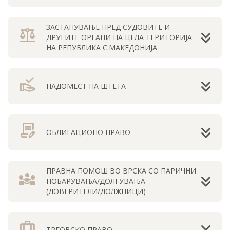
ЗАСТАПУВАЊЕ ПРЕД СУДОВИТЕ И
balance
ДРУГИТЕ ОРГАНИ НА ЦЕЛА ТЕРИТОРИЈА
НА РЕПУБЛИКА С.МАКЕДОНИЈА
approval_delegation
НАДОМЕСТ НА ШТЕТА
contract_edit
ОБЛИГАЦИОНО ПРАВО
ПРАВНА ПОМОШ ВО ВРСКА СО ПАРИЧНИ
diversity_3
ПОБАРУВАЊА/ДОЛГУВАЊА
(ДОВЕРИТЕЛИ/ДОЛЖНИЦИ)
trip
ТРГОВСКО ПРАВО