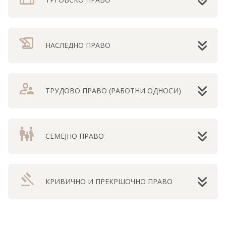
history_edu
НАСЛЕДНО ПРАВО
supervisor_account
ТРУДОВО ПРАВО (РАБОТНИ ОДНОСИ)
family_restroom
СЕМЕЈНО ПРАВО
gavel
КРИВИЧНО И ПРЕКРШОЧНО ПРАВО